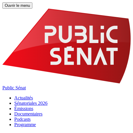
Ouvrir le menu
Public Sénat
Actualités
Sénatoriales 2026
Émissions
Documentaires
Podcasts
Programme