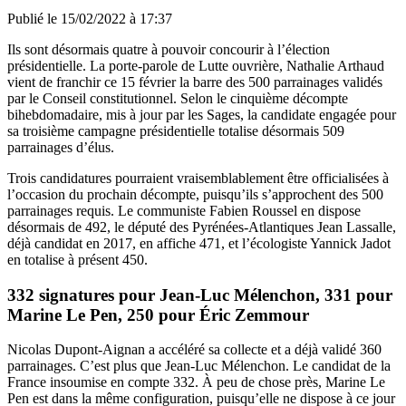
Publié le
15/02/2022 à 17:37
Ils sont désormais quatre à pouvoir concourir à l’élection
présidentielle. La porte-parole de Lutte ouvrière, Nathalie Arthaud
vient de franchir ce 15 février la barre des 500 parrainages validés
par le Conseil constitutionnel. Selon le cinquième décompte
bihebdomadaire, mis à jour par les Sages, la candidate engagée pour
sa troisième campagne présidentielle totalise désormais 509
parrainages d’élus.
Trois candidatures pourraient vraisemblablement être officialisées à
l’occasion du prochain décompte, puisqu’ils s’approchent des 500
parrainages requis. Le communiste Fabien Roussel en dispose
désormais de 492, le député des Pyrénées-Atlantiques Jean Lassalle,
déjà candidat en 2017, en affiche 471, et l’écologiste Yannick Jadot
en totalise à présent 450.
332 signatures pour Jean-Luc Mélenchon, 331 pour
Marine Le Pen, 250 pour Éric Zemmour
Nicolas Dupont-Aignan a accéléré sa collecte et a déjà validé 360
parrainages. C’est plus que Jean-Luc Mélenchon. Le candidat de la
France insoumise en compte 332. À peu de chose près, Marine Le
Pen est dans la même configuration, puisqu’elle ne dispose à ce jour