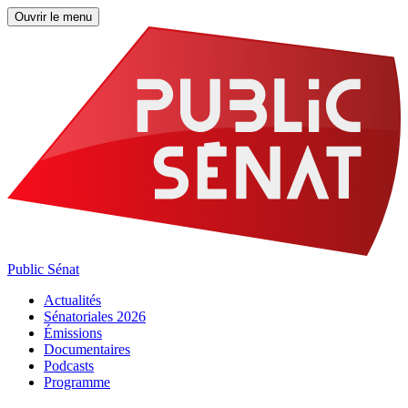
Ouvrir le menu
Public Sénat
Actualités
Sénatoriales 2026
Émissions
Documentaires
Podcasts
Programme