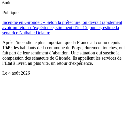
6min
Politique
Incendie en Gironde : « Selon la préfecture, on devrait rapidement
avoir un retour d’expérience, sûrement d’ici 15 jours », estime la
sénatrice Nathalie Delattre
Après l’incendie le plus important que la France ait connu depuis
1949, les habitants de la commune du Porge, durement touchés, ont
fait part de leur sentiment d’abandon. Une situation qui suscite la
compassion des sénateurs de Gironde. Ils appellent les services de
l’Etat à livrer, au plus vite, un retour d’expérience.
Le
4 août 2026