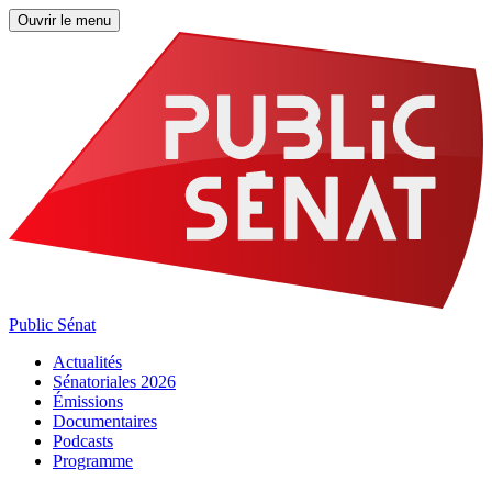
Ouvrir le menu
Public Sénat
Actualités
Sénatoriales 2026
Émissions
Documentaires
Podcasts
Programme