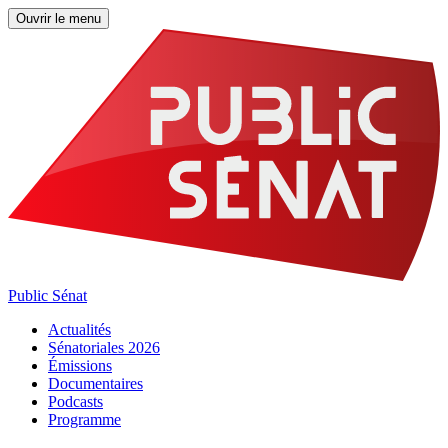
Ouvrir le menu
Public Sénat
Actualités
Sénatoriales 2026
Émissions
Documentaires
Podcasts
Programme