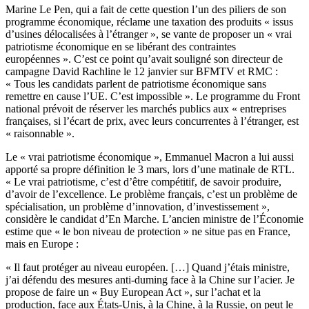
Marine Le Pen, qui a fait de cette question l’un des piliers de son
programme économique,
réclame une taxation
des produits « issus
d’usines délocalisées à l’étranger », se vante de proposer un « vrai
patriotisme économique en se libérant des contraintes
européennes ». C’est ce point qu’avait souligné son directeur de
campagne David Rachline le 12 janvier sur BFMTV et RMC :
« Tous les candidats parlent de patriotisme économique sans
remettre en cause l’UE. C’est impossible ». Le programme du Front
national prévoit de réserver les marchés publics aux « entreprises
françaises, si l’écart de prix, avec leurs concurrentes à l’étranger, est
« raisonnable ».
Le « vrai patriotisme économique »,
Emmanuel Macron a lui aussi
apporté sa propre définition
le 3 mars, lors d’une matinale de RTL.
« Le vrai patriotisme, c’est d’être compétitif, de savoir produire,
d’avoir de l’excellence. Le problème français, c’est un problème de
spécialisation, un problème d’innovation, d’investissement »,
considère le candidat d’En Marche. L’ancien ministre de l’Économie
estime que « le bon niveau de protection » ne situe pas en France,
mais en Europe :
« Il faut protéger au niveau européen. […] Quand j’étais ministre,
j’ai défendu des mesures anti-duming face à la Chine sur l’acier. Je
propose de faire un « Buy European Act », sur l’achat et la
production, face aux États-Unis, à la Chine, à la Russie, on peut le