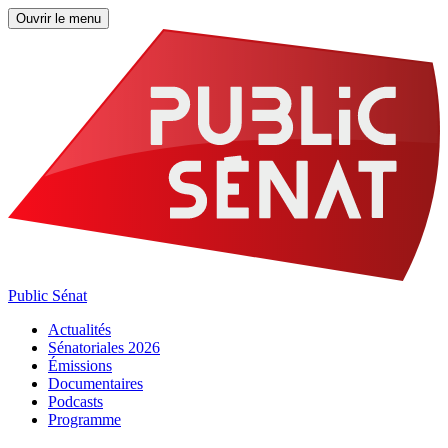
Ouvrir le menu
Public Sénat
Actualités
Sénatoriales 2026
Émissions
Documentaires
Podcasts
Programme