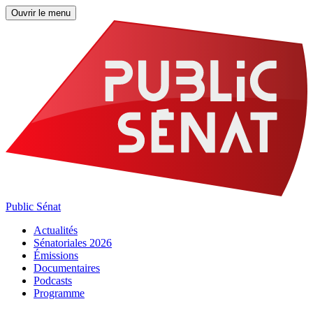
Ouvrir le menu
Public Sénat
Actualités
Sénatoriales 2026
Émissions
Documentaires
Podcasts
Programme