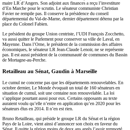
maire LR d’Angers. Son adjoint aux finances a reçu l’investiture
d’En Marche pour le scrutin. Le sénateur communiste Christian
Favier ne rempile pas. Il conserve la présidence du conseil
départemental du Val-de-Marne, dernier département détenu par la
place du Colonel Fabien.
Le président du groupe Union centriste, l’UDI François Zocchetto,
va aussi quitter le Parlement pour conserver sa ville de Laval, en
Mayenne. Dans l’Orne, le président de la commission des affaires
économiques, le sénateur LR Jean-Claude Lenoir, ne se représente
pas. Il est aussi président de la communauté de communes du Bassin
de Mortagne-au-Perche.
Retailleau au Sénat, Gaudin à Marseille
Le cumul ne concerne pas que les départements renouvelables. En
octobre dernier,
Le Monde
évoquait un total de 160 sénateurs en
situation de cumul, soit une centaine non renouvelable. La loi
s’applique pourtant aussi pour eux. Certains opposants au texte
auraient voulu qu’elle n’entre en application qu’en 2020 pour les
sénateurs élus en 2014. Il n’en est rien.
Bruno Retailleau, qui préside le groupe LR du Sénat et la région
Pays de la Loire, vient ainsi d’annoncer son choix en faveur du
Sénat. Il quitte la région moins de deux ans après l’avoir remporté.