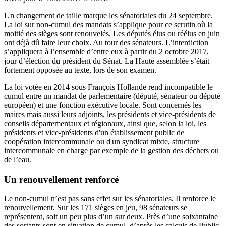
Un changement de taille marque les sénatoriales du 24 septembre.
La loi sur non-cumul des mandats s’applique pour ce scrutin où la
moitié des sièges sont renouvelés. Les députés élus ou réélus en juin
ont déjà dû faire leur choix. Au tour des sénateurs. L’interdiction
s’appliquera à l’ensemble d’entre eux à partir du 2 octobre 2017,
jour d’élection du président du Sénat. La Haute assemblée s’était
fortement opposée au texte, lors de son examen.
La loi votée en 2014 sous François Hollande rend incompatible le
cumul entre un mandat de parlementaire (député, sénateur ou député
européen) et une fonction exécutive locale. Sont concernés les
maires mais aussi leurs adjoints, les présidents et vice-présidents de
conseils départementaux et régionaux, ainsi que, selon la loi, les
présidents et vice-présidents d'un établissement public de
coopération intercommunale ou d'un syndicat mixte, structure
intercommunale en charge par exemple de la gestion des déchets ou
de l’eau.
Un renouvellement renforcé
Le non-cumul n’est pas sans effet sur les sénatoriales. Il renforce le
renouvellement. Sur les 171 sièges en jeu, 98 sénateurs se
représentent, soit un peu plus d’un sur deux. Près d’une soixantaine
des sortants sont en situation de cumul, d’après les calculs de Public