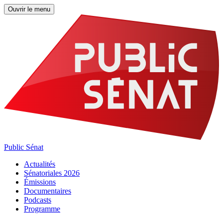
Ouvrir le menu
Public Sénat
Actualités
Sénatoriales 2026
Émissions
Documentaires
Podcasts
Programme