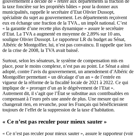
gouvernement a décidé de « retirer aux départements la fraction de
la taxe foncière sur les propriétés bâties » pour la donner aux
municipalités, rappelle le secrétaire d’Etat Olivier Dussopt,
spécialiste du sujet au gouvernement. Les départements reçoivent
eux en échange une fraction de la TVA., un impôt national. C’est
« la garantie d’une recette plus dynamique » assure le secrétaire
d’Etat. La TVA a augmenté en moyenne de 2,89% sur 10 ans,
souligne Olivier Dussopt. Le rapporteur LR du budget au Sénat,
Albéric de Montgolfier, lui, n’est pas convaincu. Il rappelle que lors
de la crise de 2008, la TVA avait baissé.
Surtout, selon les sénateurs, le système de compensation mis en
place, pour le moins complexe, n’est pas au point. Le Sénat a ainsi
adopté, contre l’avis du gouvernement, un amendement d’Albéric de
Montgolfier permettant « un décalage d’un an » de l’entrée en
vigueur de la réforme de la fiscalité locale de 2021 à 2022. Ce qui
implique de « proroger d’un an le dégrèvement de l’Etat ».
Autrement dit, il s’agit que l’État se substitue aux contribuables en
compensant à l’euro près une année de plus. Une mesure qui ne
changerait rien, en revanche, pour les Français qui bénéficieraient
toujours de l’effet de la suppression de la taxe d’habitation.
« Ce n’est pas reculer pour mieux sauter »
« Ce n’est pas reculer pour mieux sauter », assure le rapporteur (voir