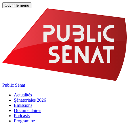
Ouvrir le menu
Public Sénat
Actualités
Sénatoriales 2026
Émissions
Documentaires
Podcasts
Programme