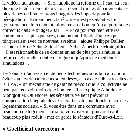
la vidéo), qui ajoute : « Si on applique la reforme en l’état, ça veut
dire que le département du Cantal devient un des départements les
plus riches de France. Vous imaginez les impacts pour la
péréquation ? Evidemment, la réforme n’est pas aboutie. Le
gouvernement le reconnaît lui-même en disant qu’on apportera des
correctifs dans le budget 2021 ». « Et ça pourrait bien être les
communes les plus pauvres, notamment d’Ile-de-France, qui
trinqueraient avec ce nouveau système » ajoute Philippe Dallier,
sénateur LR de Seine-Saint-Denis. Selon Albéric de Montgolfier,
« il est raisonnable de se donner un an de plus pour simuler la
réforme, et qu’elle n’entre en vigueur qu’après de meilleures
simulations ».
Le Sénat a d’autres amendements techniques sous la main : pour
éviter que les départements soient lésés, en cas de faibles recettes de
la TVA, « un mécanisme de garantie prévoit que la collectivité ne
peut pas recevoir moins que l’année n-1 » explique Albéric de
Montgolfier. Ou encore, les sénateurs veulent prévoir la
compensation intégrale des exonérations de taxe foncière pour les
logements sociaux. « Si vous êtes dans une commune avec
beaucoup de logements sociaux, vous avez un pouvoir fiscal
beaucoup plus réduit » met en garde le sénateur d’Eure-et-Loir.
« Coefficient correcteur »