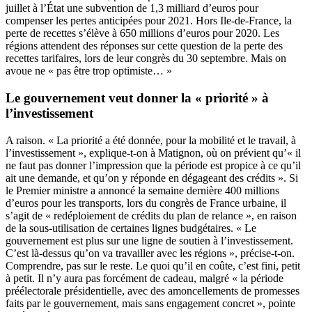
juillet à l’État une subvention de 1,3 milliard d’euros pour
compenser les pertes anticipées pour 2021. Hors Ile-de-France, la
perte de recettes s’élève à 650 millions d’euros pour 2020. Les
régions attendent des réponses sur cette question de la perte des
recettes tarifaires, lors de leur congrès du 30 septembre. Mais on
avoue ne « pas être trop optimiste… »
Le gouvernement veut donner la « priorité » à
l’investissement
A raison. « La priorité a été donnée, pour la mobilité et le travail, à
l’investissement », explique-t-on à Matignon, où on prévient qu’« il
ne faut pas donner l’impression que la période est propice à ce qu’il
ait une demande, et qu’on y réponde en dégageant des crédits ». Si
le Premier ministre a annoncé la semaine dernière
400 millions
d’euros
pour les transports, lors du congrès de France urbaine, il
s’agit de « redéploiement de crédits du plan de relance », en raison
de la sous-utilisation de certaines lignes budgétaires. « Le
gouvernement est plus sur une ligne de soutien à l’investissement.
C’est là-dessus qu’on va travailler avec les régions », précise-t-on.
Comprendre, pas sur le reste. Le quoi qu’il en coûte, c’est fini, petit
à petit. Il n’y aura pas forcément de cadeau, malgré « la période
préélectorale présidentielle, avec des amoncellements de promesses
faits par le gouvernement, mais sans engagement concret », pointe