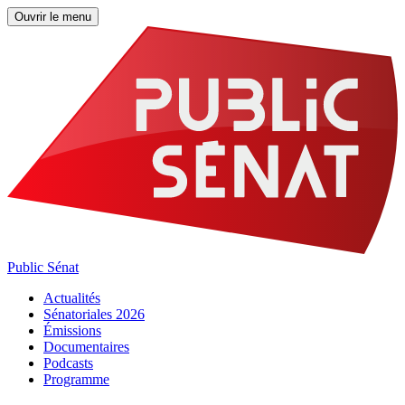
Ouvrir le menu
Public Sénat
Actualités
Sénatoriales 2026
Émissions
Documentaires
Podcasts
Programme