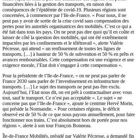
financières liées à la gestion des transports, en raison des
conséquences de l’épidémie de covid-19. Plusieurs régions sont
concernées, à commencer par l’Ile-de-France. « Pour nous, il ne
peut pas y avoir de sortie de la crise covid sans compensation des
pertes pour les autorités organisatrices des mobilités. C’est ce qui a
été fait dans tous les pays. On ne peut pas dire quoi qu’il en coûte et
laisser de côté la question des mobilités, qui ont été extrêmement
impactées par les confinements et le télétravail », alerte Valérie
Pécresse, qui attend « un renflouement de toutes les lignes de
transports, […] à hauteur de 50 % de subvention et 50 % en prêts et
avances remboursables. Cette compensation est une exigence et une
exigence morale, l’Etat doit s’engager à cette compensation ».
Pour la présidente de l’Ile-de-France, « on ne peut pas parler de
France 2030 sans parler de l’investissement en infrastructure de
transports. […] Le sujet des transports ne peut pas être exclu.
Aujourd’hui, l’Etat nous dit, on est prêt à contractualiser avec vous
tout, sauf le transport. Ce n’est pas acceptable ». Le sujet « ne
concerne pas que l’Ile-de-France », ajoute le centriste Hervé Morin,
qui préside la Normandie. « Pour certaines régions, le déficit
observé est de 50 % de ce que nous payons annuellement, pour faire
fonctionner nos trains. C’est absolument hors de portée pour nos
régions », alerte à son tour François Bonneau.
Île-de-France Mobilités, présidé par Valérie Pécresse, a demandé fin