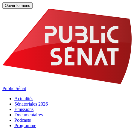
Ouvrir le menu
Public Sénat
Actualités
Sénatoriales 2026
Émissions
Documentaires
Podcasts
Programme