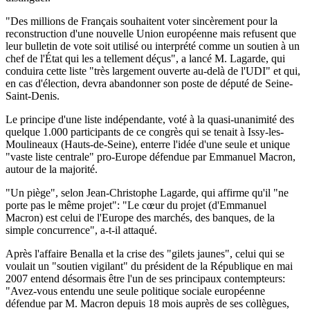
"Des millions de Français souhaitent voter sincèrement pour la
reconstruction d'une nouvelle Union européenne mais refusent que
leur bulletin de vote soit utilisé ou interprété comme un soutien à un
chef de l'État qui les a tellement déçus", a lancé M. Lagarde, qui
conduira cette liste "très largement ouverte au-delà de l'UDI" et qui,
en cas d'élection, devra abandonner son poste de député de Seine-
Saint-Denis.
Le principe d'une liste indépendante, voté à la quasi-unanimité des
quelque 1.000 participants de ce congrès qui se tenait à Issy-les-
Moulineaux (Hauts-de-Seine), enterre l'idée d'une seule et unique
"vaste liste centrale" pro-Europe défendue par Emmanuel Macron,
autour de la majorité.
"Un piège", selon Jean-Christophe Lagarde, qui affirme qu'il "ne
porte pas le même projet": "Le cœur du projet (d'Emmanuel
Macron) est celui de l'Europe des marchés, des banques, de la
simple concurrence", a-t-il attaqué.
Après l'affaire Benalla et la crise des "gilets jaunes", celui qui se
voulait un "soutien vigilant" du président de la République en mai
2007 entend désormais être l'un de ses principaux contempteurs:
"Avez-vous entendu une seule politique sociale européenne
défendue par M. Macron depuis 18 mois auprès de ses collègues,