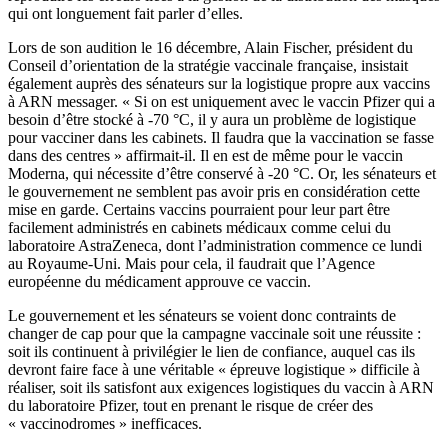
qui ont longuement fait parler d’elles
.
Lors de son audition le 16 décembre, Alain Fischer, président du
Conseil d’orientation de la stratégie vaccinale française, insistait
également auprès des sénateurs sur la logistique propre aux vaccins
à ARN messager. « Si on est uniquement avec le vaccin Pfizer qui a
besoin d’être stocké à -70 °C, il y aura un problème de logistique
pour vacciner dans les cabinets. Il faudra que la vaccination se fasse
dans des centres » affirmait-il. Il en est de même pour le vaccin
Moderna, qui nécessite d’être conservé à -20 °C. Or, les sénateurs et
le gouvernement ne semblent pas avoir pris en considération cette
mise en garde. Certains vaccins pourraient pour leur part être
facilement administrés en cabinets médicaux comme celui du
laboratoire AstraZeneca, dont l’administration commence ce lundi
au Royaume-Uni. Mais pour cela, il faudrait que l’Agence
européenne du médicament approuve ce vaccin.
Le gouvernement et les sénateurs se voient donc contraints de
changer de cap pour que la campagne vaccinale soit une réussite :
soit ils continuent à privilégier le lien de confiance, auquel cas ils
devront faire face à une véritable « épreuve logistique » difficile à
réaliser, soit ils satisfont aux exigences logistiques du vaccin à ARN
du laboratoire Pfizer, tout en prenant le risque de créer des
« vaccinodromes » inefficaces.