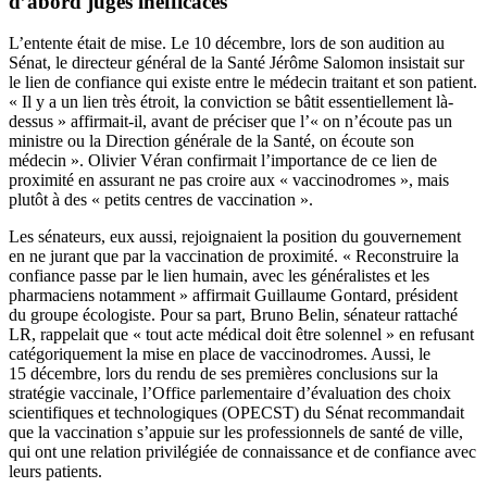
d’abord jugés inefficaces
L’entente était de mise. Le 10 décembre, lors de son audition au
Sénat, le directeur général de la Santé Jérôme Salomon insistait sur
le lien de confiance qui existe entre le médecin traitant et son patient.
« Il y a un lien très étroit, la conviction se bâtit essentiellement là-
dessus » affirmait-il, avant de préciser que l’« on n’écoute pas un
ministre ou la Direction générale de la Santé, on écoute son
médecin ». Olivier Véran confirmait l’importance de ce lien de
proximité en assurant ne pas croire aux « vaccinodromes », mais
plutôt à des « petits centres de vaccination ».
Les sénateurs, eux aussi, rejoignaient la position du gouvernement
en ne jurant que par la vaccination de proximité. « Reconstruire la
confiance passe par le lien humain, avec les généralistes et les
pharmaciens notamment » affirmait Guillaume Gontard, président
du groupe écologiste. Pour sa part, Bruno Belin, sénateur rattaché
LR, rappelait que « tout acte médical doit être solennel » en refusant
catégoriquement la mise en place de vaccinodromes. Aussi, le
15 décembre, lors du rendu de ses premières conclusions sur la
stratégie vaccinale, l’Office parlementaire d’évaluation des choix
scientifiques et technologiques (OPECST) du Sénat recommandait
que la vaccination s’appuie sur les professionnels de santé de ville,
qui ont une relation privilégiée de connaissance et de confiance avec
leurs patients.