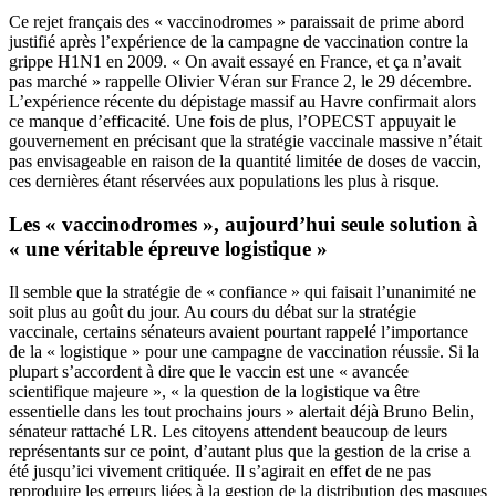
Ce rejet français des « vaccinodromes » paraissait de prime abord
justifié après l’expérience de la campagne de vaccination contre la
grippe H1N1 en 2009. « On avait essayé en France, et ça n’avait
pas marché » rappelle Olivier Véran sur France 2, le 29 décembre.
L’expérience récente du dépistage massif au Havre confirmait alors
ce manque d’efficacité. Une fois de plus, l’OPECST appuyait le
gouvernement en précisant que la stratégie vaccinale massive n’était
pas envisageable en raison de la quantité limitée de doses de vaccin,
ces dernières étant réservées aux populations les plus à risque.
Les « vaccinodromes », aujourd’hui seule solution à
« une véritable épreuve logistique »
Il semble que la stratégie de « confiance » qui faisait l’unanimité ne
soit plus au goût du jour. Au cours du débat sur la stratégie
vaccinale, certains sénateurs avaient pourtant rappelé l’importance
de la « logistique » pour une campagne de vaccination réussie. Si la
plupart s’accordent à dire que le vaccin est une « avancée
scientifique majeure », « la question de la logistique va être
essentielle dans les tout prochains jours » alertait déjà Bruno Belin,
sénateur rattaché LR. Les citoyens attendent beaucoup de leurs
représentants sur ce point, d’autant plus que
la gestion de la crise a
été jusqu’ici vivement critiquée
. Il s’agirait en effet de
ne pas
reproduire les erreurs liées à la gestion de la distribution des masques