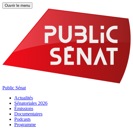
Ouvrir le menu
Public Sénat
Actualités
Sénatoriales 2026
Émissions
Documentaires
Podcasts
Programme