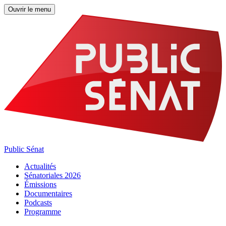
Ouvrir le menu
Public Sénat
Actualités
Sénatoriales 2026
Émissions
Documentaires
Podcasts
Programme