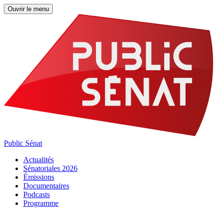
Ouvrir le menu
Public Sénat
Actualités
Sénatoriales 2026
Émissions
Documentaires
Podcasts
Programme