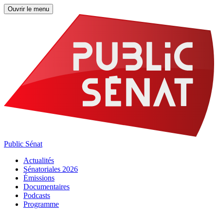
Ouvrir le menu
Public Sénat
Actualités
Sénatoriales 2026
Émissions
Documentaires
Podcasts
Programme