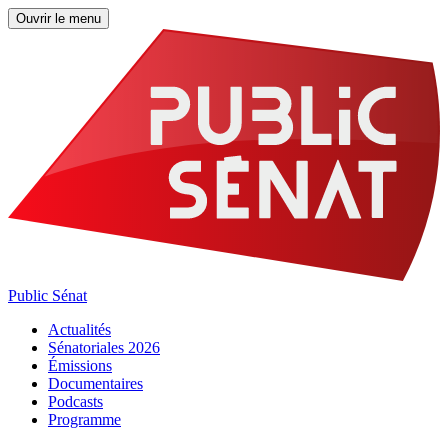
Ouvrir le menu
Public Sénat
Actualités
Sénatoriales 2026
Émissions
Documentaires
Podcasts
Programme