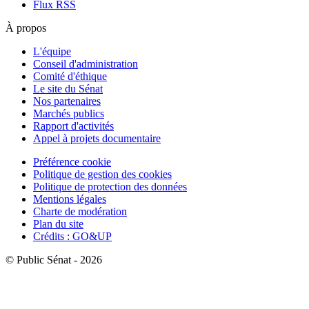
Flux RSS
À propos
L'équipe
Conseil d'administration
Comité d'éthique
Le site du Sénat
Nos partenaires
Marchés publics
Rapport d'activités
Appel à projets documentaire
Préférence cookie
Politique de gestion des cookies
Politique de protection des données
Mentions légales
Charte de modération
Plan du site
Crédits : GO&UP
© Public Sénat - 2026