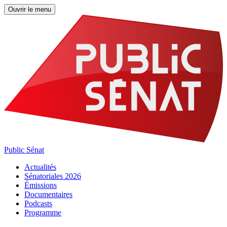
Ouvrir le menu
Public Sénat
Actualités
Sénatoriales 2026
Émissions
Documentaires
Podcasts
Programme