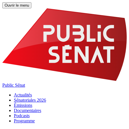
Ouvrir le menu
Public Sénat
Actualités
Sénatoriales 2026
Émissions
Documentaires
Podcasts
Programme