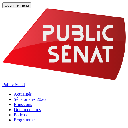
Ouvrir le menu
Public Sénat
Actualités
Sénatoriales 2026
Émissions
Documentaires
Podcasts
Programme