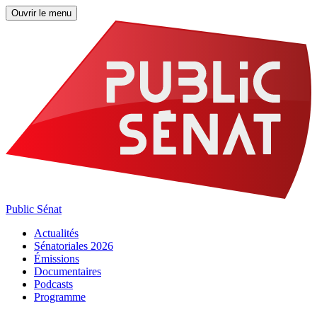
Ouvrir le menu
Public Sénat
Actualités
Sénatoriales 2026
Émissions
Documentaires
Podcasts
Programme