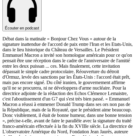
Écouter en podcast
Débat dans la matinale « Bonjour Chez Vous » autour de la
signature inattendue de l'accord de paix entre l'Iran et les Etats-Unis,
dans le lieu historique du Château de Versailles. Le Président
Emmanuel Macron a invité son homologue américain pour ce qu'on
pensait être une réception dans le cadre de l'anniversaire de l'amitié
entre les deux puissan
...
ces. Mais finalement, cette invitation
dépassait le simple cadre protocolaire. Réouverture du détroit
d'Ormuz, levée des sanctions par les États-Unis : l'accord était prêt,
mais pas encore signé. Du côté iranien, le gouvernement affirme
qu'il ne se procurera, ni ne développera d'arme nucléaire. Pour la
directrice adjointe de la rédaction des Echos Clémence Lemaistre,
c'est l'aboutissement d'un G7 qui s'est très bien passé. « Emmanuel
Macron a réussi à emmener Donald Trump dans ses ors non pas de
la République, mais de la Royauté, que le président aime beaucoup.
Donc visiblement, il était de bonne humeur, dans une bonne tension
», précise-t-elle, avant de faire le parallèle avec la signature du traité
franco-américain effectuée à la fin du XVIIIe siècle. La directrice de
L'observatoire Amérique du Nord, Fondation Jean Jaurès, auteure