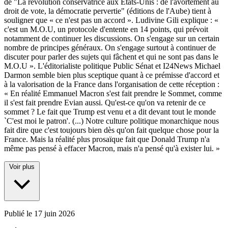
de "La révolution conservatrice aux Etats-Unis : de l'avortement au
droit de vote, la démocratie pervertie" (éditions de l'Aube) tient à
souligner que « ce n'est pas un accord ». Ludivine Gili explique : «
c'est un M.O.U, un protocole d'entente en 14 points, qui prévoit
notamment de continuer les discussions. On s'engage sur un certain
nombre de principes généraux. On s'engage surtout à continuer de
discuter pour parler des sujets qui fâchent et qui ne sont pas dans le
M.O.U ». L'éditorialiste politique Public Sénat et I24News Michael
Darmon semble bien plus sceptique quant à ce prémisse d'accord et
à la valorisation de la France dans l'organisation de cette réception :
« En réalité Emmanuel Macron s'est fait prendre le Sommet, comme
il s'est fait prendre Evian aussi. Qu'est-ce qu'on va retenir de ce
sommet ? Le fait que Trump est venu et a dit devant tout le monde
`C'est moi le patron'. (...) Notre culture politique monarchique nous
fait dire que c'est toujours bien dès qu'on fait quelque chose pour la
France. Mais la réalité plus prosaïque fait que Donald Trump n'a
même pas pensé à effacer Macron, mais n'a pensé qu'à exister lui. »
Voir plus
Publié le
17 juin 2026