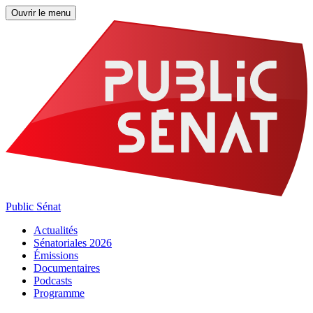
Ouvrir le menu
Public Sénat
Actualités
Sénatoriales 2026
Émissions
Documentaires
Podcasts
Programme