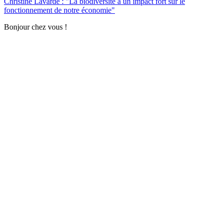
Christine Lavarde : "La biodiversité a un impact fort sur le
fonctionnement de notre économie"
Bonjour chez vous !