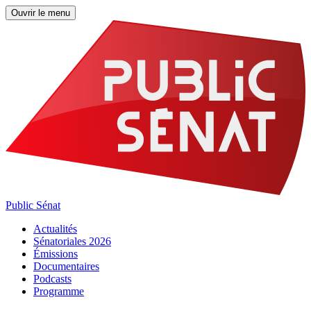
Ouvrir le menu
Public Sénat
Actualités
Sénatoriales 2026
Émissions
Documentaires
Podcasts
Programme