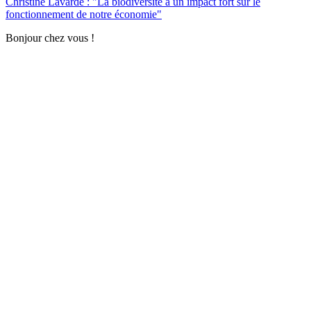
Christine Lavarde : "La biodiversité a un impact fort sur le
fonctionnement de notre économie"
Bonjour chez vous !