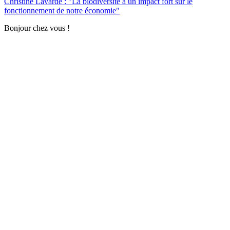
Christine Lavarde : "La biodiversité a un impact fort sur le
fonctionnement de notre économie"
Bonjour chez vous !