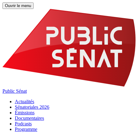
Ouvrir le menu
Public Sénat
Actualités
Sénatoriales 2026
Émissions
Documentaires
Podcasts
Programme