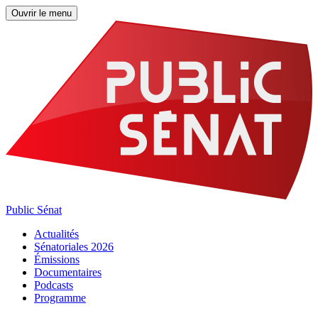
Ouvrir le menu
Public Sénat
Actualités
Sénatoriales 2026
Émissions
Documentaires
Podcasts
Programme