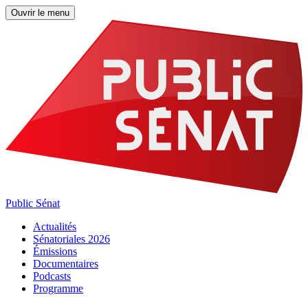
Ouvrir le menu
Public Sénat
Actualités
Sénatoriales 2026
Émissions
Documentaires
Podcasts
Programme