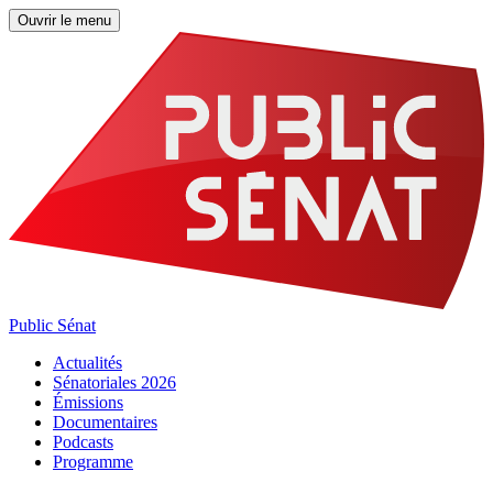
Ouvrir le menu
Public Sénat
Actualités
Sénatoriales 2026
Émissions
Documentaires
Podcasts
Programme