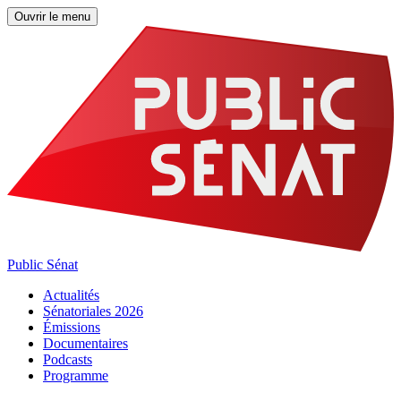
Ouvrir le menu
Public Sénat
Actualités
Sénatoriales 2026
Émissions
Documentaires
Podcasts
Programme