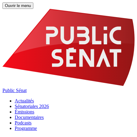
Ouvrir le menu
Public Sénat
Actualités
Sénatoriales 2026
Émissions
Documentaires
Podcasts
Programme