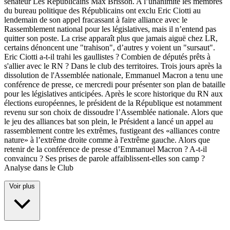
sénateur Les Républicains Max Brisson. A l’unanimité les membres
du bureau politique des Républicains ont exclu Eric Ciotti au
lendemain de son appel fracassant à faire alliance avec le
Rassemblement national pour les législatives, mais il n’entend pas
quitter son poste. La crise apparaît plus que jamais aiguë chez LR,
certains dénoncent une "trahison", d’autres y voient un "sursaut".
Eric Ciotti a-t-il trahi les gaullistes ? Combien de députés prêts à
s'allier avec le RN ? Dans le club des territoires. Trois jours après la
dissolution de l'Assemblée nationale, Emmanuel Macron a tenu une
conférence de presse, ce mercredi pour présenter son plan de bataille
pour les législatives anticipées. Après le score historique du RN aux
élections européennes, le président de la République est notamment
revenu sur son choix de dissoudre l’Assemblée nationale. Alors que
le jeu des alliances bat son plein, le Président a lancé un appel au
rassemblement contre les extrêmes, fustigeant des «alliances contre
nature» à l’extrême droite comme à l'extrême gauche. Alors que
retenir de la conférence de presse d’Emmanuel Macron ? A-t-il
convaincu ? Ses prises de parole affaiblissent-elles son camp ?
Analyse dans le Club
Voir plus