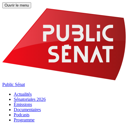
Ouvrir le menu
Public Sénat
Actualités
Sénatoriales 2026
Émissions
Documentaires
Podcasts
Programme