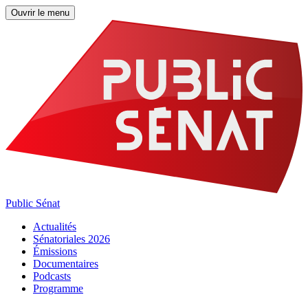
Ouvrir le menu
Public Sénat
Actualités
Sénatoriales 2026
Émissions
Documentaires
Podcasts
Programme