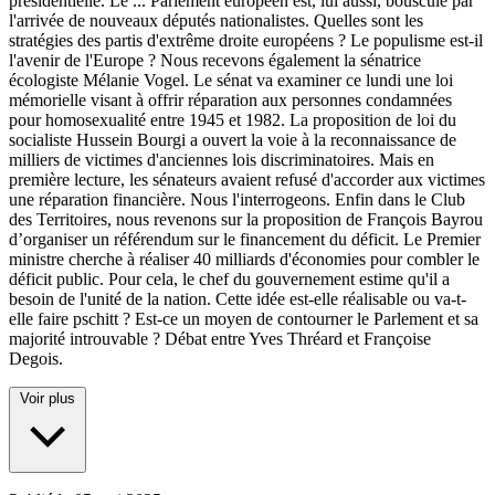
présidentielle. Le
...
Parlement européen est, lui aussi, bousculé par
l'arrivée de nouveaux députés nationalistes. Quelles sont les
stratégies des partis d'extrême droite européens ? Le populisme est-il
l'avenir de l'Europe ? Nous recevons également la sénatrice
écologiste Mélanie Vogel. Le sénat va examiner ce lundi une loi
mémorielle visant à offrir réparation aux personnes condamnées
pour homosexualité entre 1945 et 1982. La proposition de loi du
socialiste Hussein Bourgi a ouvert la voie à la reconnaissance de
milliers de victimes d'anciennes lois discriminatoires. Mais en
première lecture, les sénateurs avaient refusé d'accorder aux victimes
une réparation financière. Nous l'interrogeons. Enfin dans le Club
des Territoires, nous revenons sur la proposition de François Bayrou
d’organiser un référendum sur le financement du déficit. Le Premier
ministre cherche à réaliser 40 milliards d'économies pour combler le
déficit public. Pour cela, le chef du gouvernement estime qu'il a
besoin de l'unité de la nation. Cette idée est-elle réalisable ou va-t-
elle faire pschitt ? Est-ce un moyen de contourner le Parlement et sa
majorité introuvable ? Débat entre Yves Thréard et Françoise
Degois.
Voir plus