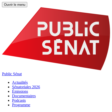
Ouvrir le menu
Public Sénat
Actualités
Sénatoriales 2026
Émissions
Documentaires
Podcasts
Programme