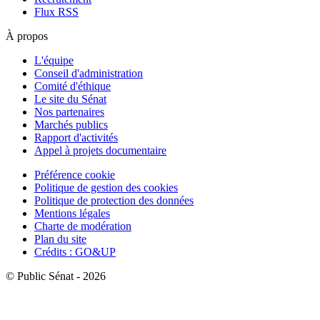
Flux RSS
À propos
L'équipe
Conseil d'administration
Comité d'éthique
Le site du Sénat
Nos partenaires
Marchés publics
Rapport d'activités
Appel à projets documentaire
Préférence cookie
Politique de gestion des cookies
Politique de protection des données
Mentions légales
Charte de modération
Plan du site
Crédits : GO&UP
© Public Sénat - 2026