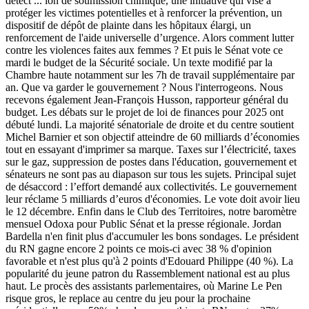
détect
...
ion de soumission chimique, une initiative qui vise à
protéger les victimes potentielles et à renforcer la prévention, un
dispositif de dépôt de plainte dans les hôpitaux élargi, un
renforcement de l'aide universelle d’urgence. Alors comment lutter
contre les violences faites aux femmes ? Et puis le Sénat vote ce
mardi le budget de la Sécurité sociale. Un texte modifié par la
Chambre haute notamment sur les 7h de travail supplémentaire par
an. Que va garder le gouvernement ? Nous l'interrogeons. Nous
recevons également Jean-François Husson, rapporteur général du
budget. Les débats sur le projet de loi de finances pour 2025 ont
débuté lundi. La majorité sénatoriale de droite et du centre soutient
Michel Barnier et son objectif atteindre de 60 milliards d’économies
tout en essayant d'imprimer sa marque. Taxes sur l’électricité, taxes
sur le gaz, suppression de postes dans l'éducation, gouvernement et
sénateurs ne sont pas au diapason sur tous les sujets. Principal sujet
de désaccord : l’effort demandé aux collectivités. Le gouvernement
leur réclame 5 milliards d’euros d'économies. Le vote doit avoir lieu
le 12 décembre. Enfin dans le Club des Territoires, notre baromètre
mensuel Odoxa pour Public Sénat et la presse régionale. Jordan
Bardella n'en finit plus d'accumuler les bons sondages. Le président
du RN gagne encore 2 points ce mois-ci avec 38 % d'opinion
favorable et n'est plus qu'à 2 points d'Edouard Philippe (40 %). La
popularité du jeune patron du Rassemblement national est au plus
haut. Le procès des assistants parlementaires, où Marine Le Pen
risque gros, le replace au centre du jeu pour la prochaine