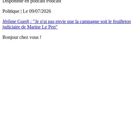
Disponible en podcast
Podcast
Politique
| Le
09/07/2026
Jérôme Guedj : "Je n'ai pas envie que la campagne soit le feuilleton
judiciaire de Marine Le Pen"
Bonjour chez vous !