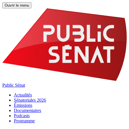
Ouvrir le menu
Public Sénat
Actualités
Sénatoriales 2026
Émissions
Documentaires
Podcasts
Programme