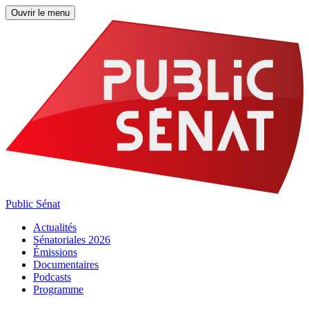
Ouvrir le menu
Public Sénat
Actualités
Sénatoriales 2026
Émissions
Documentaires
Podcasts
Programme