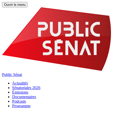
Ouvrir le menu
Public Sénat
Actualités
Sénatoriales 2026
Émissions
Documentaires
Podcasts
Programme