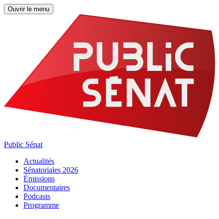
Ouvrir le menu
Public Sénat
Actualités
Sénatoriales 2026
Émissions
Documentaires
Podcasts
Programme