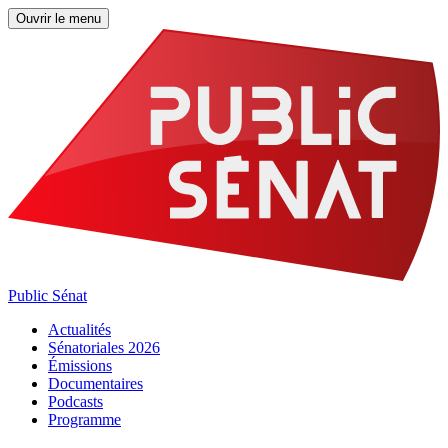
Ouvrir le menu
Public Sénat
Actualités
Sénatoriales 2026
Émissions
Documentaires
Podcasts
Programme