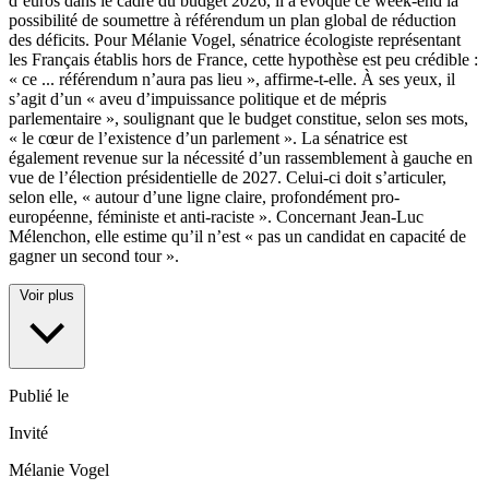
d’euros dans le cadre du budget 2026, il a évoqué ce week-end la
possibilité de soumettre à référendum un plan global de réduction
des déficits. Pour Mélanie Vogel, sénatrice écologiste représentant
les Français établis hors de France, cette hypothèse est peu crédible :
« ce
...
référendum n’aura pas lieu », affirme-t-elle. À ses yeux, il
s’agit d’un « aveu d’impuissance politique et de mépris
parlementaire », soulignant que le budget constitue, selon ses mots,
« le cœur de l’existence d’un parlement ». La sénatrice est
également revenue sur la nécessité d’un rassemblement à gauche en
vue de l’élection présidentielle de 2027. Celui-ci doit s’articuler,
selon elle, « autour d’une ligne claire, profondément pro-
européenne, féministe et anti-raciste ». Concernant Jean-Luc
Mélenchon, elle estime qu’il n’est « pas un candidat en capacité de
gagner un second tour ».
Voir plus
Publié le
Invité
Mélanie Vogel