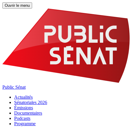
Ouvrir le menu
Public Sénat
Actualités
Sénatoriales 2026
Émissions
Documentaires
Podcasts
Programme