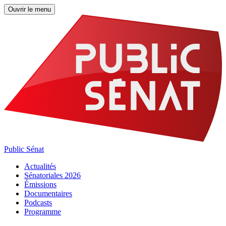
Ouvrir le menu
Public Sénat
Actualités
Sénatoriales 2026
Émissions
Documentaires
Podcasts
Programme