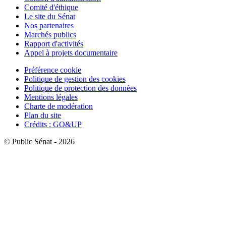
Comité d'éthique
Le site du Sénat
Nos partenaires
Marchés publics
Rapport d'activités
Appel à projets documentaire
Préférence cookie
Politique de gestion des cookies
Politique de protection des données
Mentions légales
Charte de modération
Plan du site
Crédits : GO&UP
© Public Sénat - 2026