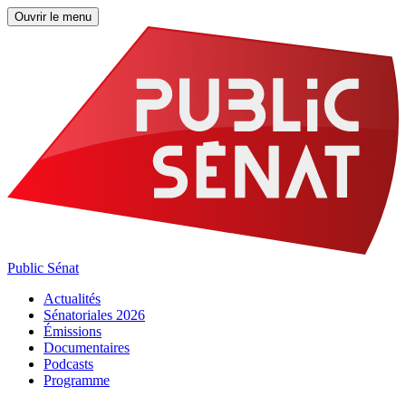
Ouvrir le menu
Public Sénat
Actualités
Sénatoriales 2026
Émissions
Documentaires
Podcasts
Programme