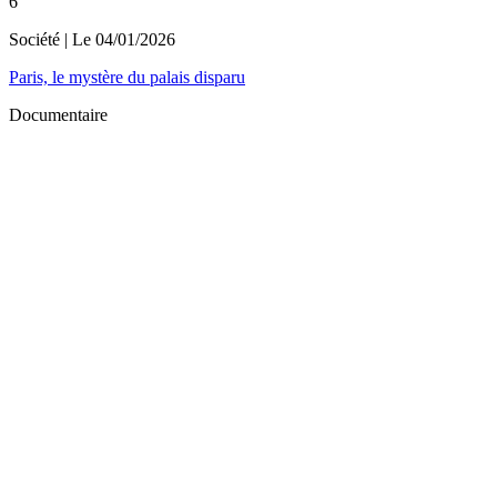
6
Société
| Le
04/01/2026
Paris, le mystère du palais disparu
Documentaire