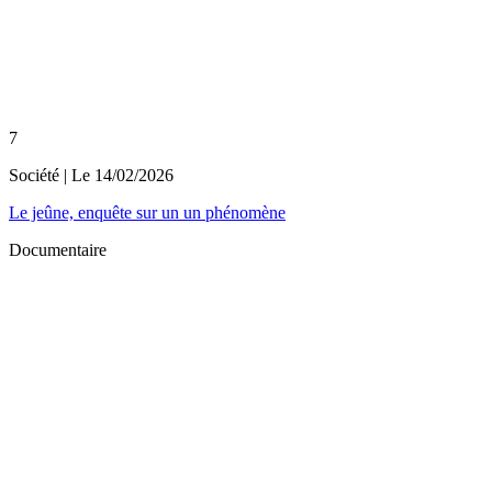
7
Société
| Le
14/02/2026
Le jeûne, enquête sur un un phénomène
Documentaire