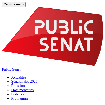
Ouvrir le menu
Public Sénat
Actualités
Sénatoriales 2026
Émissions
Documentaires
Podcasts
Programme