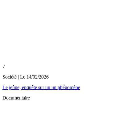
7
Société
| Le
14/02/2026
Le jeûne, enquête sur un un phénomène
Documentaire