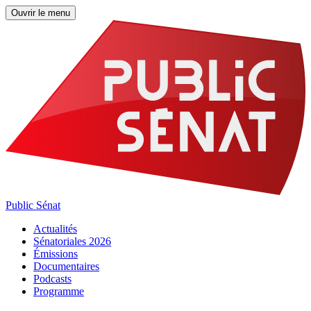
Ouvrir le menu
Public Sénat
Actualités
Sénatoriales 2026
Émissions
Documentaires
Podcasts
Programme