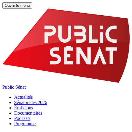
Ouvrir le menu
Public Sénat
Actualités
Sénatoriales 2026
Émissions
Documentaires
Podcasts
Programme