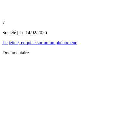
7
Société
| Le
14/02/2026
Le jeûne, enquête sur un un phénomène
Documentaire