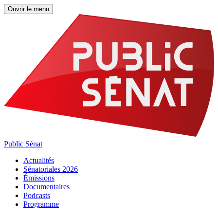
Ouvrir le menu
Public Sénat
Actualités
Sénatoriales 2026
Émissions
Documentaires
Podcasts
Programme