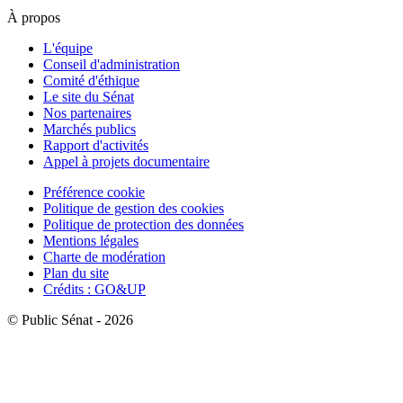
À propos
L'équipe
Conseil d'administration
Comité d'éthique
Le site du Sénat
Nos partenaires
Marchés publics
Rapport d'activités
Appel à projets documentaire
Préférence cookie
Politique de gestion des cookies
Politique de protection des données
Mentions légales
Charte de modération
Plan du site
Crédits : GO&UP
© Public Sénat - 2026