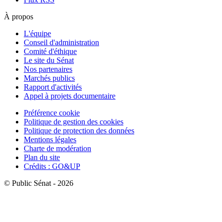
À propos
L'équipe
Conseil d'administration
Comité d'éthique
Le site du Sénat
Nos partenaires
Marchés publics
Rapport d'activités
Appel à projets documentaire
Préférence cookie
Politique de gestion des cookies
Politique de protection des données
Mentions légales
Charte de modération
Plan du site
Crédits : GO&UP
© Public Sénat - 2026