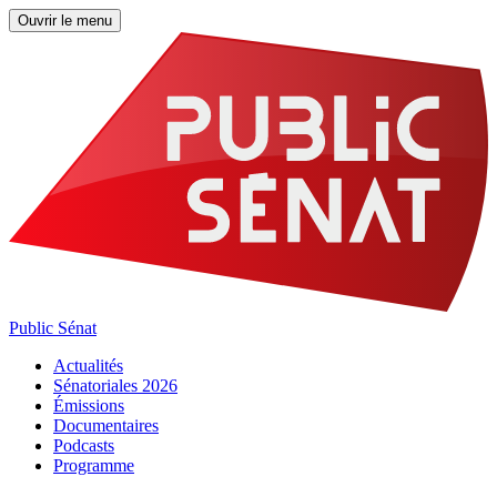
Ouvrir le menu
Public Sénat
Actualités
Sénatoriales 2026
Émissions
Documentaires
Podcasts
Programme