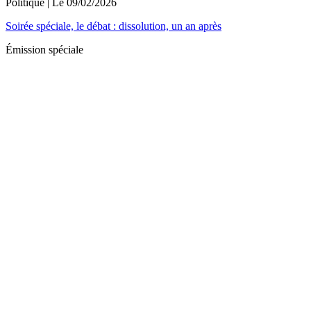
Politique
| Le
09/02/2026
Soirée spéciale, le débat : dissolution, un an après
Émission spéciale