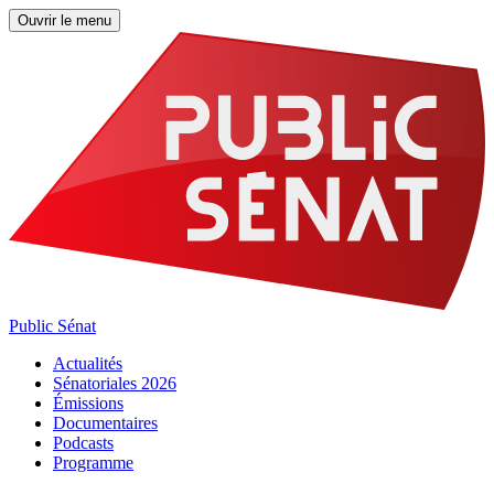
Ouvrir le menu
Public Sénat
Actualités
Sénatoriales 2026
Émissions
Documentaires
Podcasts
Programme