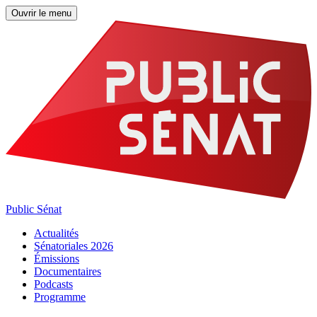
Ouvrir le menu
Public Sénat
Actualités
Sénatoriales 2026
Émissions
Documentaires
Podcasts
Programme