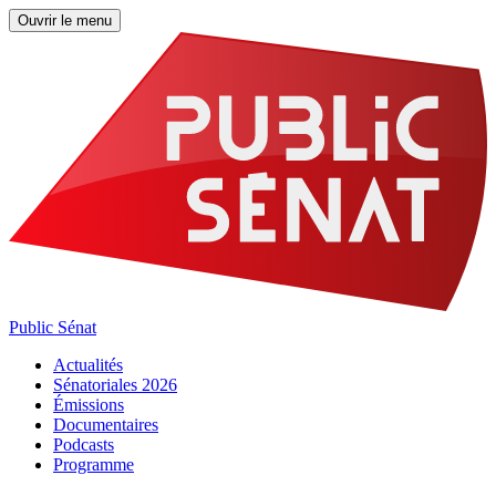
Ouvrir le menu
Public Sénat
Actualités
Sénatoriales 2026
Émissions
Documentaires
Podcasts
Programme