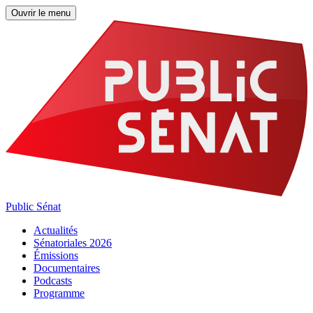
Ouvrir le menu
Public Sénat
Actualités
Sénatoriales 2026
Émissions
Documentaires
Podcasts
Programme