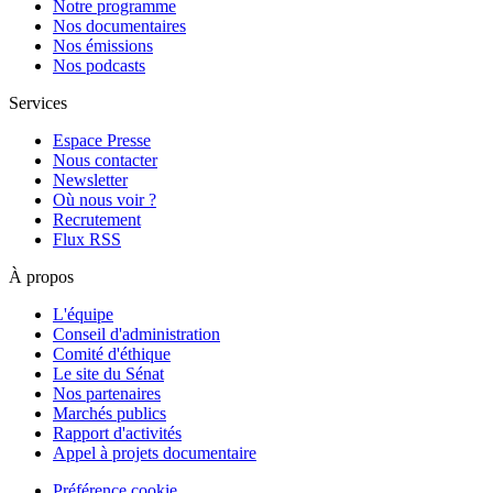
Notre programme
Nos documentaires
Nos émissions
Nos podcasts
Services
Espace Presse
Nous contacter
Newsletter
Où nous voir ?
Recrutement
Flux RSS
À propos
L'équipe
Conseil d'administration
Comité d'éthique
Le site du Sénat
Nos partenaires
Marchés publics
Rapport d'activités
Appel à projets documentaire
Préférence cookie