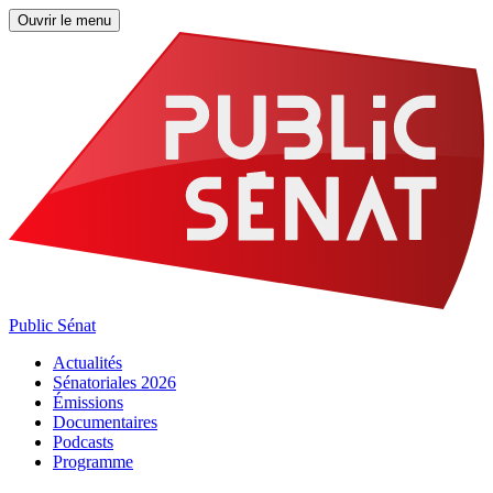
Ouvrir le menu
Public Sénat
Actualités
Sénatoriales 2026
Émissions
Documentaires
Podcasts
Programme