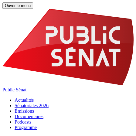
Ouvrir le menu
Public Sénat
Actualités
Sénatoriales 2026
Émissions
Documentaires
Podcasts
Programme