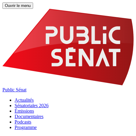
Ouvrir le menu
Public Sénat
Actualités
Sénatoriales 2026
Émissions
Documentaires
Podcasts
Programme